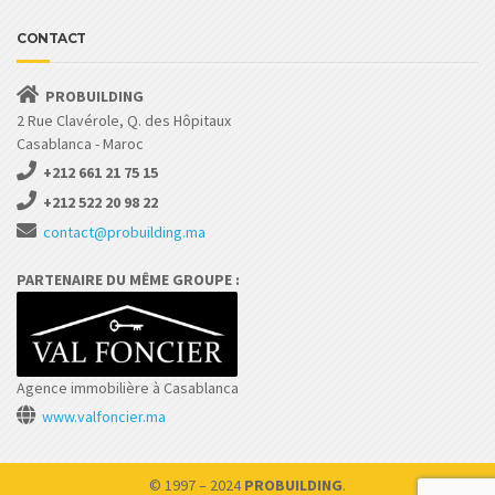
CONTACT
PROBUILDING
2 Rue Clavérole, Q. des Hôpitaux
Casablanca - Maroc
+212 661 21 75 15
+212 522 20 98 22
contact@probuilding.ma
PARTENAIRE DU MÊME GROUPE :
Agence immobilière à Casablanca
www.valfoncier.ma
© 1997 – 2024
PROBUILDING
.